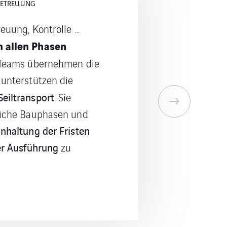
ERUNG ODER UMBAU
 neuer Anlagen
sowohl neue als
 Teams
eräte
renovieren
.
Sie
n oder bauen sie mit
mierung um
.