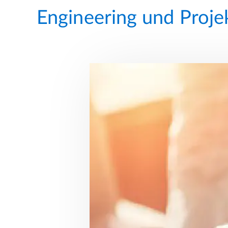
Engineering und Proj
 BAULEITUNG.
rtige
ventuellen
s und nach
 Festlegung
ir stellen
n Dienst
 sie während