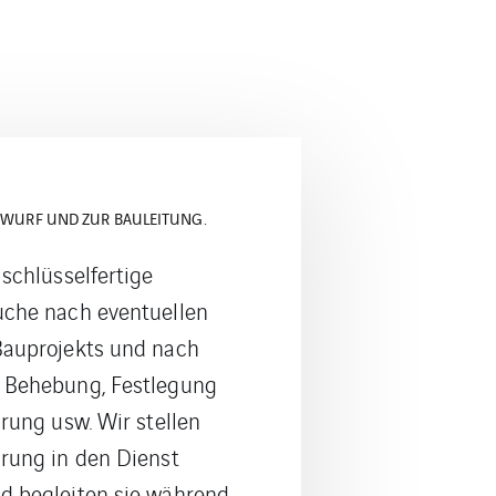
SPRUCHSVOLLSTER BAUPROJEKTE
g unserer Teams können
sensible
und auch
en.
Wir sind es gewohnt,
 strategisch
jekte zu leiten und sind
tungsstärksten
emen
ausgestattet.