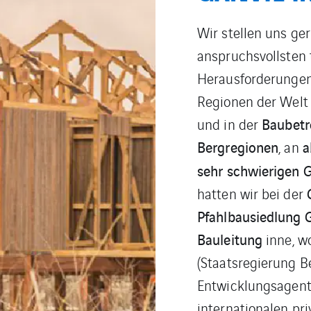
gehörte von Begin
Geschäftszweigen
Als Generaluntern
verschiedene berüh
Anlege
Alpen beim
Optimierung de
der
Ziel, den Komfort u
Nutzer zu fördern.