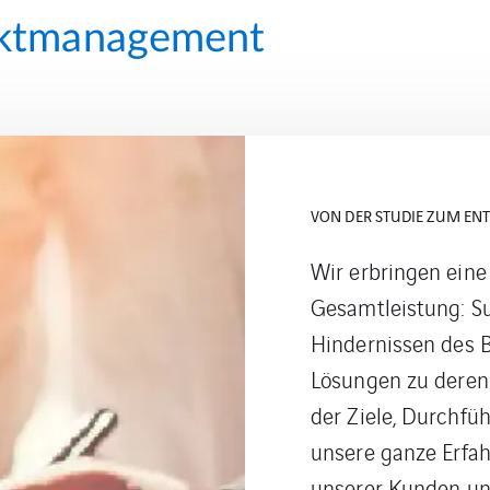
ektmanagement
ERLEICHTERUNG AUCH AN
Dank der Erfahrun
verschiedenste
wir
Projekte
durchführ
wirtschaftlich oder
anspruchsvolle Pro
dafür mit den leis
Informationssyst