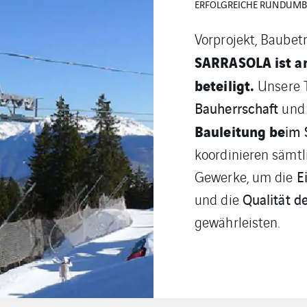
NEUE ANLAGEN, RENOVI
Errichtung
Bei der
verwenden unsere
auch gebrauchte G
bestehende Anlage
dem Ziel der Opti