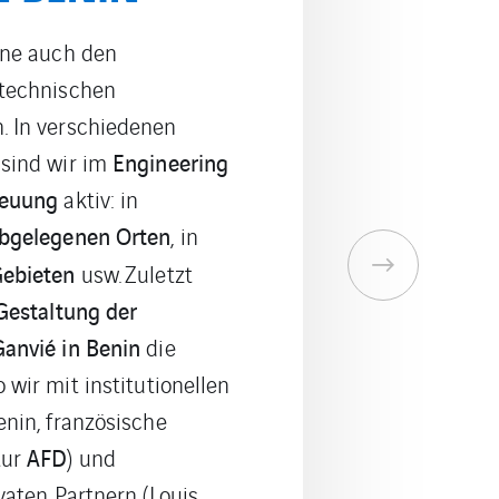
n an zu den
 des Unternehmens.
ehmer betreuen wir
mte Skiorte in den
n
neuer Pisten
oder bei
s Skigebiets
mit dem
nd die Sicherheit der