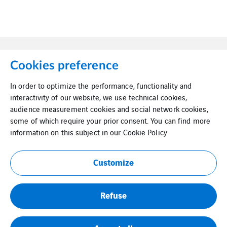
Cookies preference
In order to optimize the performance, functionality and
Mapa del sitio
Cookies
interactivity of our website, we use technical cookies,
audience measurement cookies and social network cookies,
some of which require your prior consent. You can find more
information on this subject in our
Cookie Policy
Aviso Legal
Eliminación de
datos
Customize
Refuse